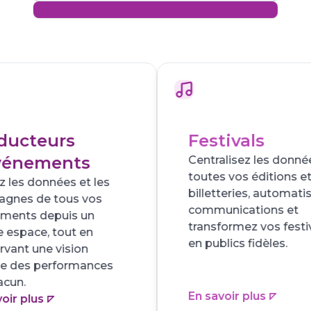
Festivals
Club
Centralisez les données de
Rempli
toutes vos éditions et
perso
billetteries, automatisez vos
commu
communications et
vos su
transformez vos festivaliers
connai
en publics fidèles.
leurs 
En savoir plus
En sav